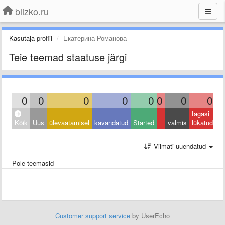
blizko.ru
Kasutaja profiil
Екатерина Романова
Teie teemad staatuse järgi
0
0
0
0
0
0
0
0
tagasi
Kõik
Uus
ülevaatamisel
kavandatud
Started
valmis
lükatud
Viimati uuendatud
Pole teemasid
Customer support service
by UserEcho