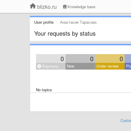
blizko.ru
Knowledge base
User profile
Анастасия Τарасова
Your requests by status
0
0
0
Барлығы
New
Under review
Pl
No topics
Custo