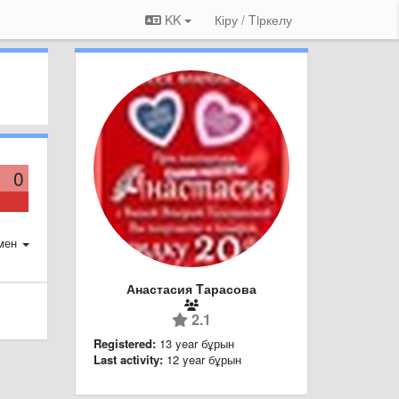
KK
Кіру / Tiркелу
0
мен
Анастасия Τарасова
2.1
Registered:
13 year бұрын
Last activity:
12 year бұрын