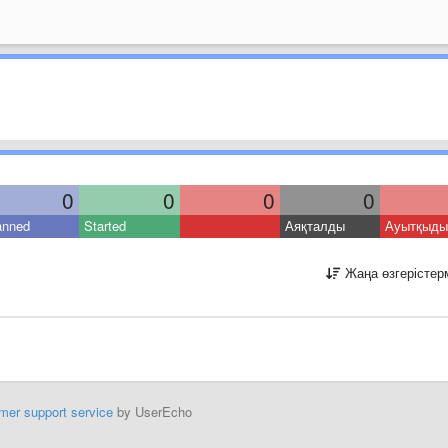
0
0
0
0
anned
Started
Аяқталды
Ауытқыды
Жаңа өзгерістер
mer support service
by UserEcho