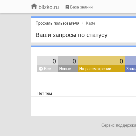
blizko.ru
База знаний
Профиль пользователя
Katte
Ваши запросы по статусу
0
0
0
Все
Новые
На рассмотрении
Запл
Нет тем
Сервис поддержки