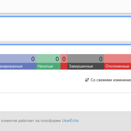
0
0
0
0
анированные
Начатые
Завершенные
Отклоненные
Со свежими изменени
 клиентов работает на платформе
UserEcho