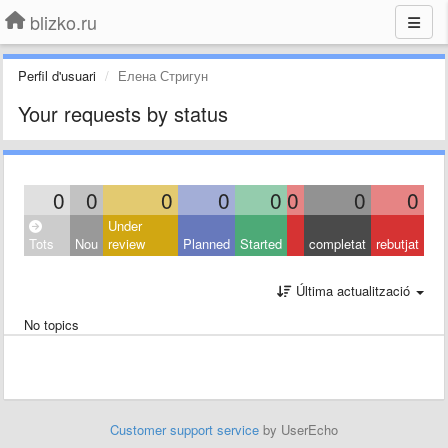
blizko.ru
Perfil d'usuari
Елена Стригун
Your requests by status
0
0
0
0
0
0
0
0
Under
Tots
Nou
review
Planned
Started
completat
rebutjat
Última actualització
No topics
Customer support service
by UserEcho