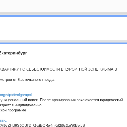
 Екатеринбург
ВАРТИРУ ПО СЕБЕСТОИМОСТИ В КУРОРТНОЙ ЗОНЕ КРЫМА В
метров от Ласточкиного гнезда.
rg/vip/divolgarapcl
Функциональный поиск. После бронирования заключается юридический
рждается индивидуально.
ской программе
ss-...
RM9vZHU9S5OUliD_Q-xiBQRw4nKd2j6s2qW0BejJS