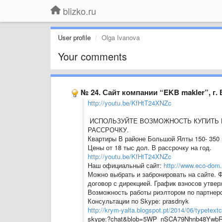
blizko.ru
User profile
Olga Ivanova
Your comments
№ 24. Сайт компании “EKB makler”, г.
http://youtu.be/KfHtT24XNZc
ИСПОЛЬЗУЙТЕ ВОЗМОЖНОСТЬ КУПИТЬ К
РАССРОЧКУ.
Квартиры В районе Большой Ялты 150- 350 
Цены от 18 тыс дол. В рассрочку на год.
http://youtu.be/KfHtT24XNZc
Наш официальный сайт:
http://www.eco-dom.o
Можно выбрать и забронировать на сайте. 
договор с дирекцией. График взносов утве
Возможность работы риэлтором по партнер
Консультации по Skype: prasdnyk
http://krym-yalta.blogspot.pt/2014/06/typetextc
skype:?chat&blob=5WP_nSCA79Nhnb48Ywb