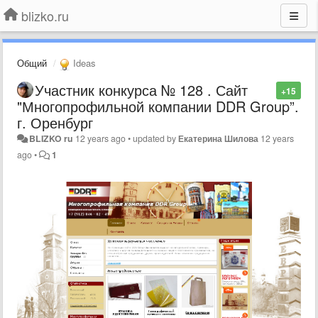
blizko.ru
Общий
Ideas
Участник конкурса № 128 . Сайт
+15
"Многопрофильной компании DDR Group”.
г. Оренбург
BLIZKO ru
12 years ago
•
updated by
Екатерина Шилова
12 years
ago
•
1