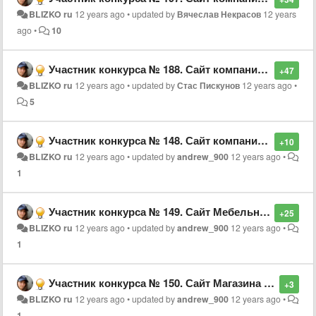
BLIZKO ru
12 years ago
•
updated by
Вячеслав Некрасов
12 years
ago
•
10
Участник конкурса № 188. Сайт компании “Ресторан-кабаре “Мистер Икс", г. Челябинск
+47
BLIZKO ru
12 years ago
•
updated by
Стас Пискунов
12 years ago
•
5
Участник конкурса № 148. Сайт компании “ИП Осипенко С.Я.”, г. Пермь
+10
BLIZKO ru
12 years ago
•
updated by
andrew_900
12 years ago
•
1
Участник конкурса № 149. Сайт Мебельного салона “Симфония”, г. Самара
+25
BLIZKO ru
12 years ago
•
updated by
andrew_900
12 years ago
•
1
Участник конкурса № 150. Сайт Магазина косметики “Парис и Елена”, г. Самара
+3
BLIZKO ru
12 years ago
•
updated by
andrew_900
12 years ago
•
1