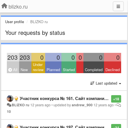
blizko.ru
User profile
BLIZKO ru
Your requests by status
203
203
0
0
0
0
0
0
Under
All
New
review
Planned
Started
Completed
Declined
Last updated
Участник конкурса № 161. Сайт компании “Вывески66.рф", г. Екатеринбург
+18
BLIZKO ru
12 years ago
•
updated by
andrew_900
12 years ago
•
10
Участник конкурса № 197. Сайт компании “Арсо”, г. Москва
+34