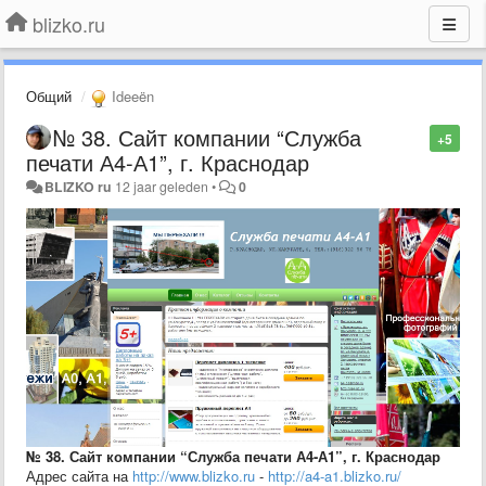
blizko.ru
Общий
Ideeën
№ 38. Сайт компании “Служба
+5
печати А4-А1”, г. Краснодар
BLIZKO ru
12 jaar geleden
•
0
№ 38. Сайт компании “Служба печати А4-А1”, г. Краснодар
Адрес сайта на
http://www.blizko.ru
-
http://a4-a1.blizko.ru/