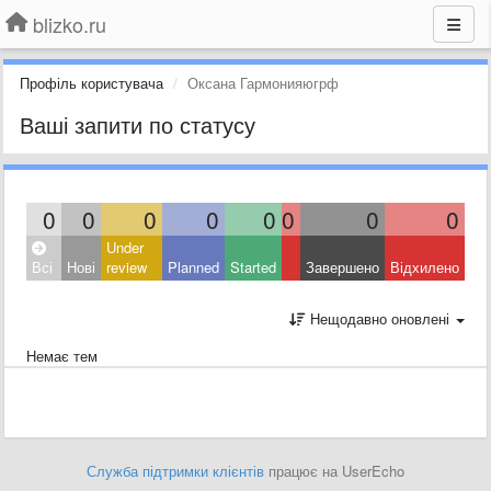
blizko.ru
Профіль користувача
Оксана Гармонияюгрф
Ваші запити по статусу
0
0
0
0
0
0
0
0
Under
Всі
Нові
review
Planned
Started
Завершено
Відхилено
Нещодавно оновлені
Немає тем
Служба підтримки клієнтів
працює на UserEcho