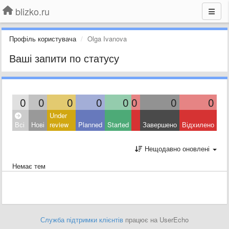
blizko.ru
Профіль користувача
Olga Ivanova
Ваші запити по статусу
0
0
0
0
0
0
0
0
Under
Всі
Нові
review
Planned
Started
Завершено
Відхилено
Нещодавно оновлені
Немає тем
Служба підтримки клієнтів
працює на UserEcho