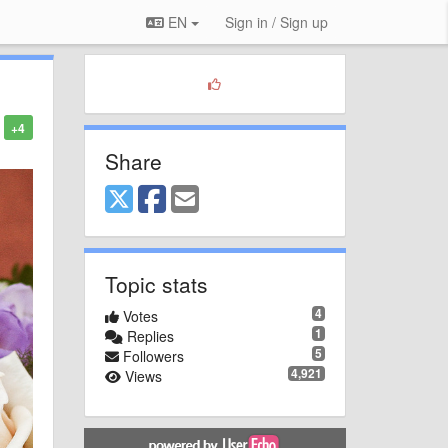
EN
Sign in / Sign up
+4
Share
Topic stats
4
Votes
1
Replies
5
Followers
4,921
Views