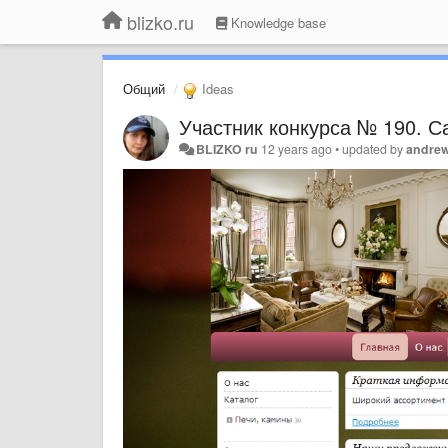
blizko.ru
Knowledge base
Общий
Ideas
Участник конкурса № 190. С
BLIZKO ru
12 years ago
•
updated by
andre