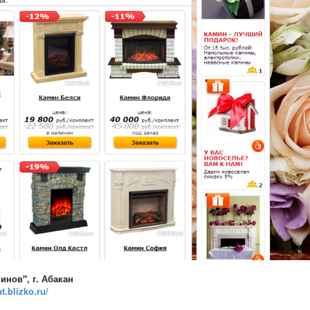
нов", г. Абакан
at.blizko.ru/