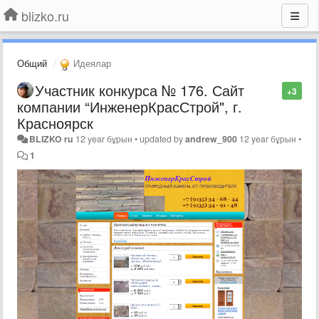
blizko.ru
Общий
Идеялар
Участник конкурса № 176. Сайт
+3
компании “ИнженерКрасСтрой", г.
Красноярск
BLIZKO ru
12 year бұрын
•
updated by
andrew_900
12 year бұрын
•
1