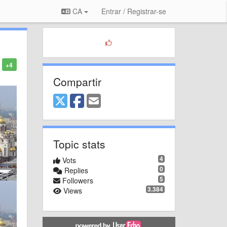
CA
Entrar / Registrar-se
+4
Compartir
Topic stats
4
Vots
0
Replies
5
Followers
3.384
Views