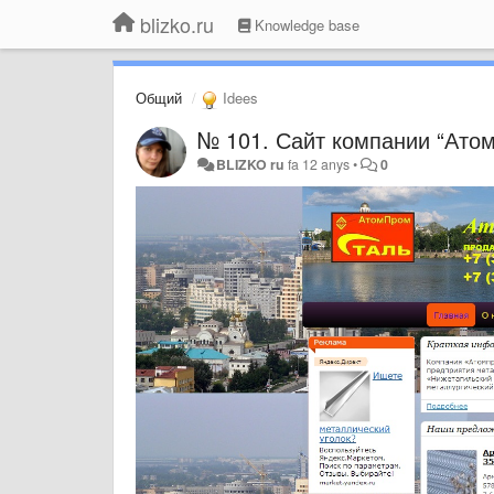
blizko.ru
Knowledge base
Общий
Idees
№ 101. Сайт компании “Атом
BLIZKO ru
fa 12 anys
•
0