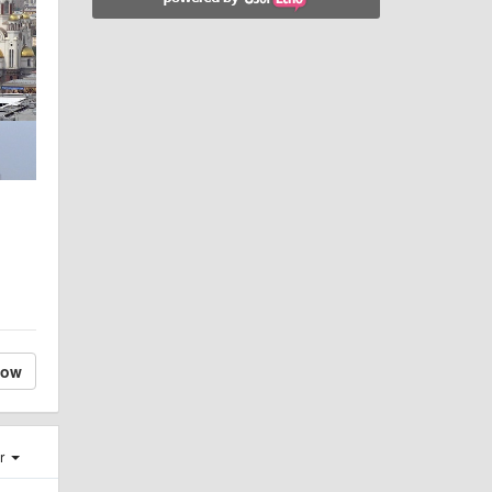
low
er