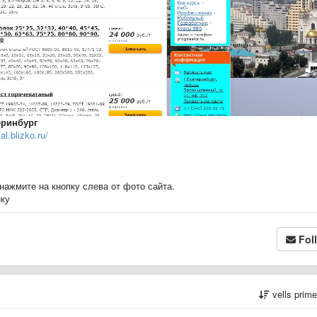
еринбург
l.blizko.ru/
нажмите на кнопку слева от фото сайта.
нку
Fol
vells prim