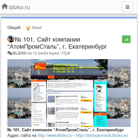
blizko.ru
Общий
Ideed
№ 101. Сайт компании
+4
“АтомПромСталь”, г. Екатеринбург
BLIZKO ru
12 aastat tagasi
•
0
№ 101. Сайт компании “АтомПромСталь”, г. Екатеринбург
Адрес сайта на
http://www.blizko.ru
-
http://atompromstal.blizko.ru/