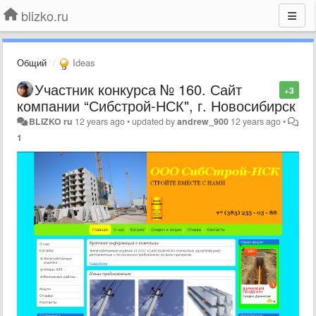
blizko.ru
Общий
Ideas
Участник конкурса № 160. Сайт
+3
компании “Сибстрой-НСК", г. Новосибирск
BLIZKO ru
12 years ago
•
updated by
andrew_900
12 years ago
•
1