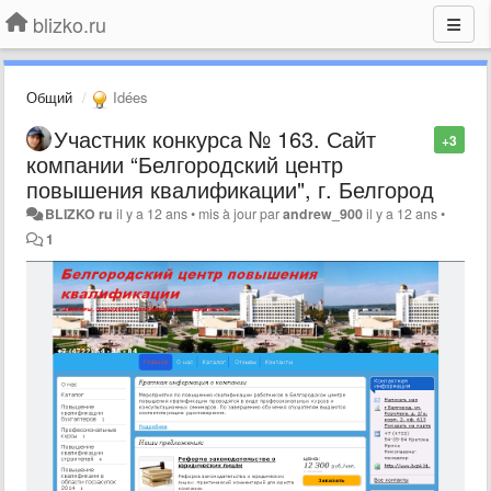
blizko.ru
Общий
Idées
Участник конкурса № 163. Сайт
+3
компании “Белгородский центр
повышения квалификации", г. Белгород
BLIZKO ru
il y a 12 ans
•
mis à jour par
andrew_900
il y a 12 ans
•
1