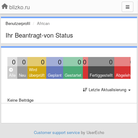
blizko.ru
Benutzerprofil
African
Ihr Beantragt-von Status
0
0
0
0
0
0
0
0
Wird
Alle
Neu
überprüft
Geplant
Gestartet
Fertiggestellt
Abgelehnt
Letzte Aktualisierung
Keine Beiträge
Customer support service
by UserEcho