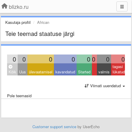
blizko.ru
Kasutaja profiil
African
Teie teemad staatuse järgi
0
0
0
0
0
0
0
0
tagasi
Kõik
Uus
ülevaatamisel
kavandatud
Started
valmis
lükatud
Viimati uuendatud
Pole teemasid
Customer support service
by UserEcho