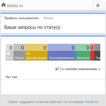
blizko.ru
Профиль пользователя
African
Ваши запросы по статусу
0
0
0
0
0
0
На
Все
Новые
рассмотрении
Запланированные
Начатые
Завер
Со свежими изменениями
Нет тем
Сервис поддержки клиентов работает на платформе
UserEcho