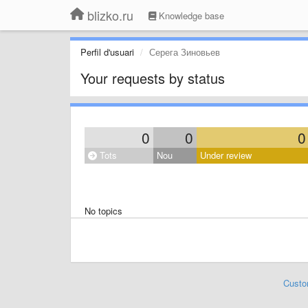
blizko.ru
Knowledge base
Perfil d'usuari
Серега Зиновьев
Your requests by status
0
0
0
Tots
Nou
Under review
No topics
Custo