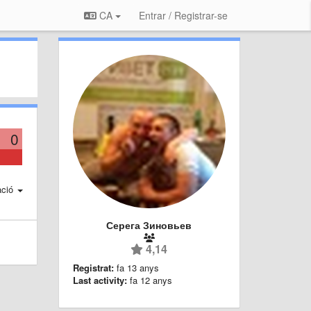
CA
Entrar / Registrar-se
0
ació
Серега Зиновьев
4,14
Registrat:
fa 13 anys
Last activity:
fa 12 anys