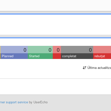
0
0
0
0
Planned
Started
completat
rebutjat
Última actualitz
mer support service
by UserEcho