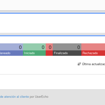
0
0
0
0
laneado
Iniciado
Finalizado
Rechazado
Última actualiza
 de atención al cliente
por UserEcho