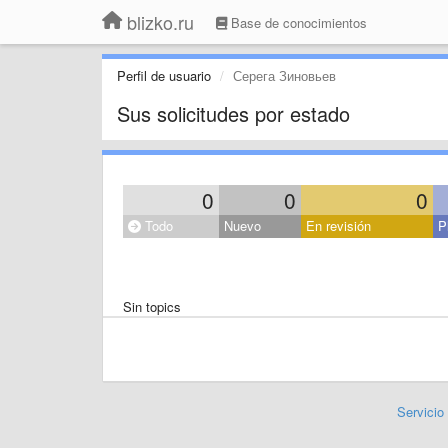
blizko.ru
Base de conocimientos
Perfil de usuario
Серега Зиновьев
Sus solicitudes por estado
0
0
0
Todo
Nuevo
En revisión
P
Sin topics
Servicio