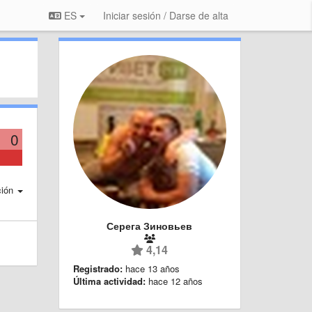
ES
Iniciar sesión / Darse de alta
0
ción
Серега Зиновьев
4,14
Registrado:
hace 13 años
Última actividad:
hace 12 años