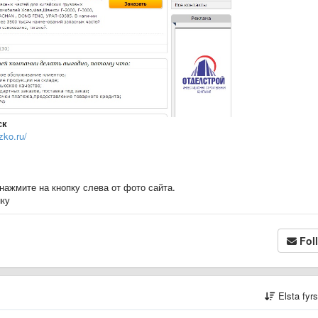
ск
zko.ru/
нажмите на кнопку слева от фото сайта.
нку
Fol
Elsta fyr