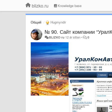
blizko.ru
Knowledge base
Общий
Hugmyndir
№ 90. Сайт компании “УралК
BLIZKO ru
12 ár síðan
•
0