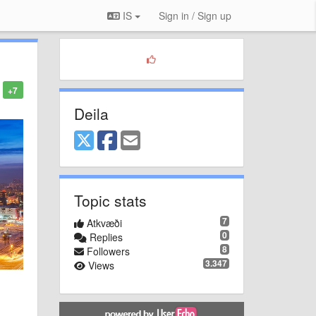
IS
Sign in / Sign up
+7
Deila
Topic stats
7
Atkvæði
0
Replies
8
Followers
3.347
Views