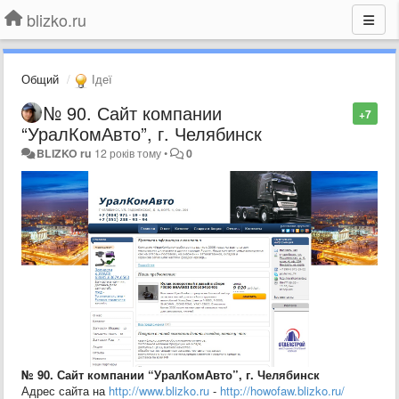
blizko.ru
Общий
Ідеї
№ 90. Сайт компании
+7
“УралКомАвто”, г. Челябинск
BLIZKO ru
12 років тому
•
0
№ 90. Сайт компании “УралКомАвто”, г. Челябинск
Адрес сайта на
http://www.blizko.ru
-
http://howofaw.blizko.ru/