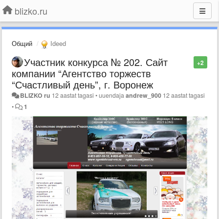
blizko.ru
Общий
Ideed
Участник конкурса № 202. Сайт
+2
компании “Агентство торжеств
“Счастливый день”, г. Воронеж
BLIZKO ru
12 aastat tagasi
•
uuendaja
andrew_900
12 aastat tagasi
•
1