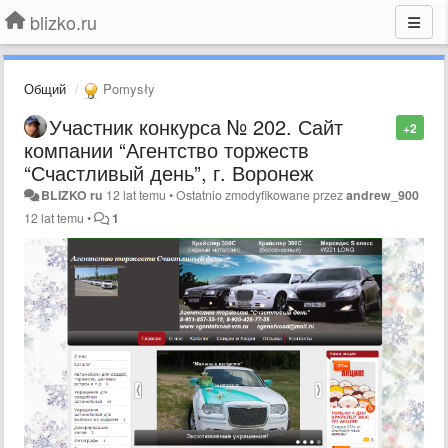
blizko.ru
Общий
Pomysły
Участник конкурса № 202. Сайт
+2
компании “Агентство торжеств
“Счастливый день”, г. Воронеж
BLIZKO ru
12 lat temu
•
Ostatnio zmodyfikowane przez
andrew_900
12 lat temu
•
1